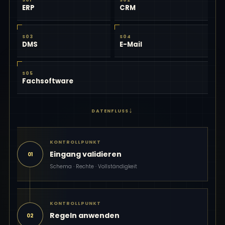
S01
S02
ERP
CRM
S03
S04
DMS
E-Mail
S05
Fachsoftware
↓
DATENFLUSS
KONTROLLPUNKT
Eingang validieren
01
Schema · Rechte · Vollständigkeit
KONTROLLPUNKT
Regeln anwenden
02