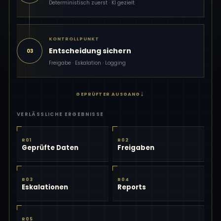
Deterministisch zuerst · KI gezielt
KONTROLLPUNKT
Entscheidung sichern
03
Freigabe · Eskalation · Logging
↓
GEPRÜFTER AUSGANG
VERLÄSSLICHE ERGEBNISSE
R01
R02
Geprüfte Daten
Freigaben
R03
R04
Eskalationen
Reports
R05